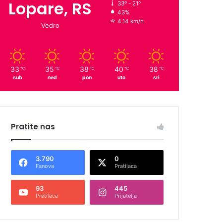
Lopare, RS
33º - 21º
43%
4.14 km/h
Vedro
33
35
38
40
38
℃
℃
℃
℃
℃
sub
ned
pon
uto
sri
Pratite nas
3.790
0
Fanova
Pratilaca
93
445
Pratilaca
Prijatelja