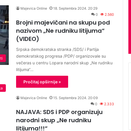
Majevica Online
18. Septembra 2024. 20:29
0
2.560
Brojni majevičani na skupu pod
nazivom „Ne rudniku litijuma“
(VIDEO)
Srpska demokratska stranka /SDS/ i Partija
demokratskog progresa /PDP/ organizovale su
ti
večeras u centru Lopara narodni skup „Ne rudniku
litijuma“…
Pročitaj opširnije »
ka
Majevica Online
15. Septembra 2024. 20:09
0
2.333
NAJAVA: SDS i PDP organizuju
narodni skup „Ne rudniku
litijuma!!!“