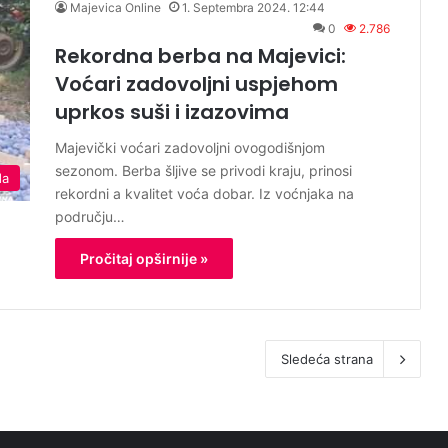
Majevica Online
1. Septembra 2024. 12:44
0
2.786
Rekordna berba na Majevici:
Voćari zadovoljni uspjehom
uprkos suši i izazovima
Majevički voćari zadovoljni ovogodišnjom
sezonom. Berba šljive se privodi kraju, prinosi
da
rekordni a kvalitet voća dobar. Iz voćnjaka na
području…
Pročitaj opširnije »
Sledeća strana