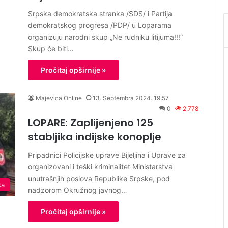
Srpska demokratska stranka /SDS/ i Partija
demokratskog progresa /PDP/ u Loparama
organizuju narodni skup „Ne rudniku litijuma!!!“
Skup će biti…
Pročitaj opširnije »
Majevica Online
13. Septembra 2024. 19:57
0
2.778
LOPARE: Zaplijenjeno 125
stabljika indijske konoplje
Pripadnici Policijske uprave Bijeljina i Uprave za
organizovani i teški kriminalitet Ministarstva
unutrašnjih poslova Republike Srpske, pod
ka
nadzorom Okružnog javnog…
Pročitaj opširnije »