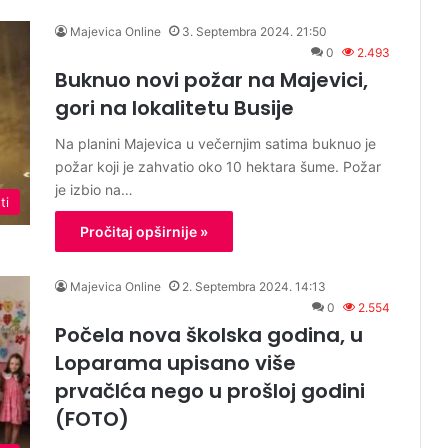
Majevica Online
3. Septembra 2024. 21:50
0
2.493
Buknuo novi požar na Majevici,
gori na lokalitetu Busije
Na planini Majevica u večernjim satima buknuo je
požar koji je zahvatio oko 10 hektara šume. Požar
je izbio na…
ti
Pročitaj opširnije »
Majevica Online
2. Septembra 2024. 14:13
0
2.554
Počela nova školska godina, u
Loparama upisano više
prvačIća nego u prošloj godini
(FOTO)