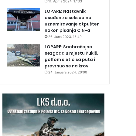
11. Aprila 2024. 17:33
LOPARE: Nastavnik
osuđen za seksualno
uznemiravanje otpušten
nakon pisanja CIN-a
26. Juna 2023. 15:49
LOPARE: Saobraćajna
nezgoda u mjestu Pukiš,
golfom sletio sa puta i
prevrnuo se na krov
24. Januara 2024. 20:00