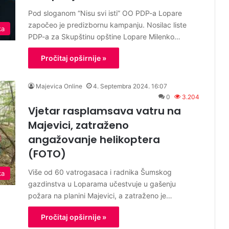
Pod sloganom “Nisu svi isti” OO PDP-a Lopare
započeo je predizbornu kampanju. Nosilac liste
ka
PDP-a za Skupštinu opštine Lopare Milenko…
Pročitaj opširnije »
Majevica Online
4. Septembra 2024. 16:07
0
3.204
Vjetar rasplamsava vatru na
Majevici, zatraženo
angažovanje helikoptera
(FOTO)
Više od 60 vatrogasaca i radnika Šumskog
ka
gazdinstva u Loparama učestvuje u gašenju
požara na planini Majevici, a zatraženo je…
Pročitaj opširnije »