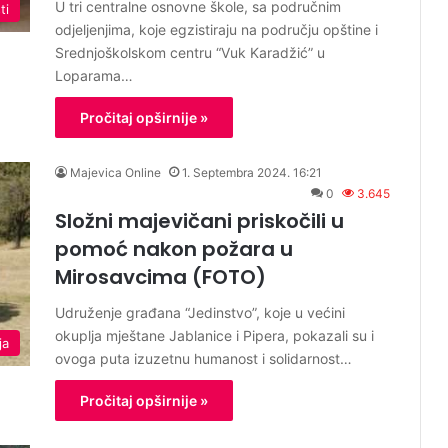
U tri centralne osnovne škole, sa područnim
ti
odjeljenjima, koje egzistiraju na području opštine i
Srednjoškolskom centru “Vuk Karadžić” u
Loparama…
Pročitaj opširnije »
Majevica Online
1. Septembra 2024. 16:21
0
3.645
Složni majevičani priskočili u
pomoć nakon požara u
Mirosavcima (FOTO)
Udruženje građana “Jedinstvo”, koje u većini
okuplja mještane Jablanice i Pipera, pokazali su i
ja
ovoga puta izuzetnu humanost i solidarnost…
Pročitaj opširnije »