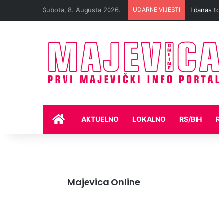
Subota, 8. Augusta 2026.
UDARNE VIJESTI
I danas t
NASLOVNA
AKTUELNO
LOKALNO
RS/BIH
Majevica Online