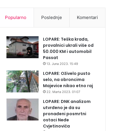
Popularno
Poslednje
Komentari
LOPARE: Teška krađa,
provalnici ukrali više od
50.000 KM i automobil
Passat
13. Juna 2023. 15:49
LOPARE: Oživelo pusto
selo, na obroncima
Majevice nikao etno raj
22. Marta 2023. 01:07
LOPARE: DNK analizom
utvrđeno je da su
pronađeni posmrtni
ostaci Neđe
Cvjetinovića