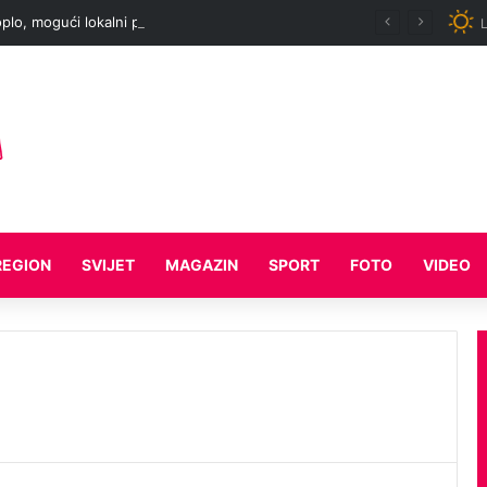
oplo, mogući lokalni pljuskovi
L
REGION
SVIJET
MAGAZIN
SPORT
FOTO
VIDEO