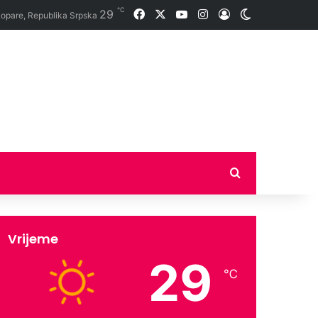
℃
29
Facebook
X
YouTube
Instagram
Prijava
Switch skin
opare, Republika Srpska
Traži
Vrijeme
29
℃