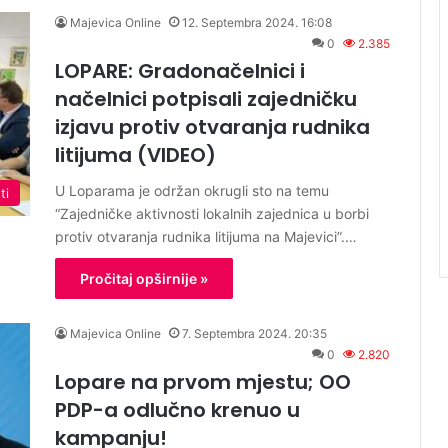
Majevica Online
12. Septembra 2024. 16:08
0
2.385
LOPARE: Gradonačelnici i
načelnici potpisali zajedničku
izjavu protiv otvaranja rudnika
litijuma (VIDEO)
U Loparama je održan okrugli sto na temu
ti
“Zajedničke aktivnosti lokalnih zajednica u borbi
protiv otvaranja rudnika litijuma na Majevici”.…
Pročitaj opširnije »
Majevica Online
7. Septembra 2024. 20:35
0
2.820
Lopare na prvom mjestu; OO
PDP-a odlučno krenuo u
kampanju!