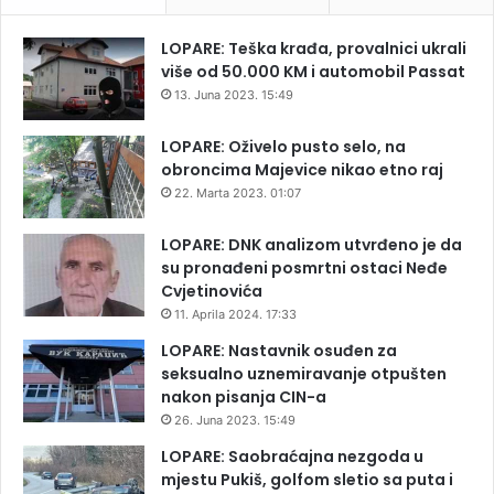
LOPARE: Teška krađa, provalnici ukrali
više od 50.000 KM i automobil Passat
13. Juna 2023. 15:49
LOPARE: Oživelo pusto selo, na
obroncima Majevice nikao etno raj
22. Marta 2023. 01:07
LOPARE: DNK analizom utvrđeno je da
su pronađeni posmrtni ostaci Neđe
Cvjetinovića
11. Aprila 2024. 17:33
LOPARE: Nastavnik osuđen za
seksualno uznemiravanje otpušten
nakon pisanja CIN-a
26. Juna 2023. 15:49
LOPARE: Saobraćajna nezgoda u
mjestu Pukiš, golfom sletio sa puta i