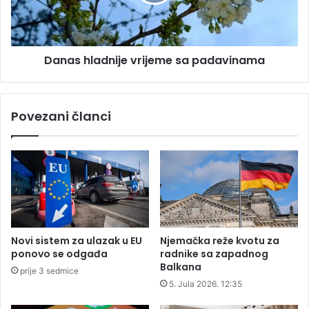
s
h
a
l
p
a
a
d
Danas hladnije vrijeme sa padavinama
d
n
a
i
v
j
i
e
Povezani članci
n
v
a
r
m
i
a
j
e
m
e
s
a
Novi sistem za ulazak u EU
Njemačka reže kvotu za
p
ponovo se odgađa
radnike sa zapadnog
a
Balkana
prije 3 sedmice
d
5. Jula 2026. 12:35
a
v