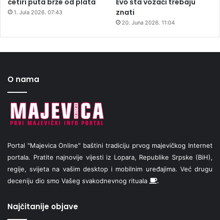
četiri puta brže od plata
Evo šta vozači trebaju
znati
1. Jula 2026. 07:43
20. Juna 2026. 11:04
O nama
Portal "Majevica Online" baštini tradiciju prvog majevičkog Internet
portala. Pratite najnovije vijesti iz Lopara, Republike Srpske (BiH),
regije, svijeta na vašim desktop i mobilnim uređajima. Već drugu
deceniju dio smo Vašeg svakodnevnog rituala
.
Najčitanije objave