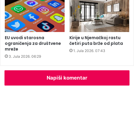
i
n
a
m
a
EU uvodi starosna
Kirije u Njemačkoj rastu
ograničenja za društvene
četiri puta brže od plata
mreže
1. Jula 2026. 07:43
3. Jula 2026. 06:29
Napiši komentar