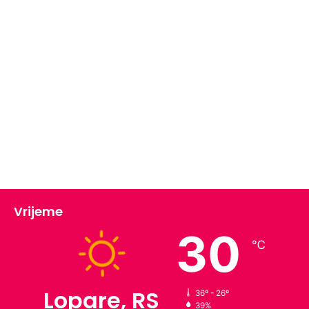
Vrijeme
30
℃
Lopare, RS
36º - 26º
39%