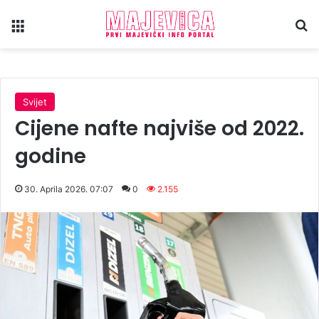
Meni
Tr
Svijet
Cijene nafte najviše od 2022.
godine
30. Aprila 2026. 07:07
0
2.155