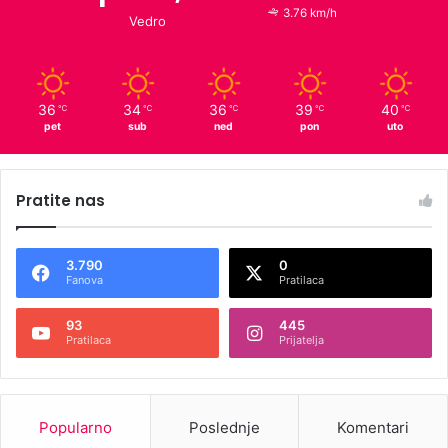
3.76 km/h
Vedro
36
34
36
39
40
℃
℃
℃
℃
℃
pet
sub
ned
pon
uto
Pratite nas
3.790
0
Fanova
Pratilaca
93
445
Pratilaca
Prijatelja
Popularno
Poslednje
Komentari