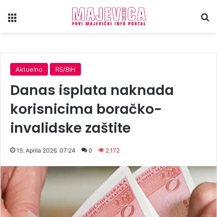
Meni
Tr
Aktuelno
RS/BIH
Danas isplata naknada
korisnicima boračko-
invalidske zaštite
15. Aprila 2026. 07:24
0
2.172