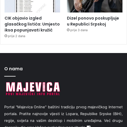
CIK objavio izgled
Dizel ponovo poskupljuje
glasačkog listića: Umjesto
u Republici Srpskoj
iksa popunjavati kružić
prije 3 dana
prije 2 dana
O nama
Portal "Majevica Online" baštini tradiciju prvog majevičkog Internet
portala. Pratite najnovije vijesti iz Lopara, Republike Srpske (BiH),
regije, svijeta na vašim desktop i mobilnim uređajima. Već drugu