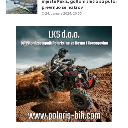
mjestu Pukiš, golfom sletio sa puta i
prevrnuo se na krov
24. Januara 2024. 20:00