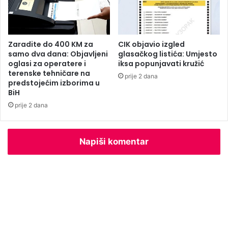
“
k
i
o
z
t
D
v
Zaradite do 400 KM za
CIK objavio izgled
v
a
samo dva dana: Objavljeni
glasačkog listića: Umjesto
o
r
oglasi za operatere i
iksa popunjavati kružić
r
terenske tehničare na
a
prije 2 dana
predstojećim izborima u
o
n
BiH
v
j
a
a
prije 2 dana
r
u
d
Napiši komentar
n
i
k
a
l
i
t
i