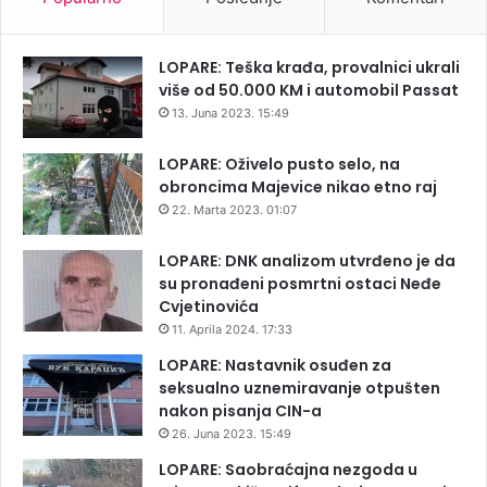
a
LOPARE: Teška krađa, provalnici ukrali
više od 50.000 KM i automobil Passat
13. Juna 2023. 15:49
LOPARE: Oživelo pusto selo, na
obroncima Majevice nikao etno raj
22. Marta 2023. 01:07
LOPARE: DNK analizom utvrđeno je da
su pronađeni posmrtni ostaci Neđe
Cvjetinovića
11. Aprila 2024. 17:33
LOPARE: Nastavnik osuđen za
seksualno uznemiravanje otpušten
nakon pisanja CIN-a
26. Juna 2023. 15:49
LOPARE: Saobraćajna nezgoda u