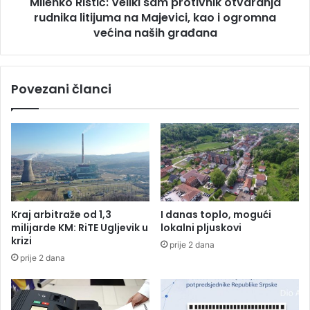
b
Milenko Ristić: Veliki sam protivnik otvaranja
s
o
rudnika litijuma na Majevici, kao i ogromna
t
d
i
većina naših građana
o
ć
v
:
a
V
Povezani članci
p
e
r
l
o
i
t
k
i
i
v
s
„
a
P
m
r
p
Kraj arbitraže od 1,3
I danas toplo, mogući
o
r
milijarde KM: RiTE Ugljevik u
lokalni pljuskovi
l
o
krizi
prije 2 dana
e
t
prije 2 dana
t
i
a
v
r
n
a
i