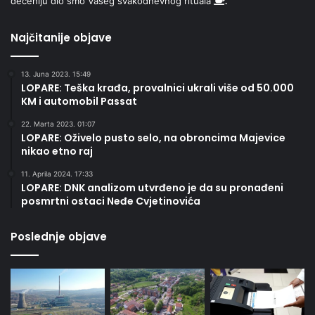
deceniju dio smo Vašeg svakodnevnog rituala
.
Najčitanije objave
13. Juna 2023. 15:49
LOPARE: Teška krađa, provalnici ukrali više od 50.000
KM i automobil Passat
22. Marta 2023. 01:07
LOPARE: Oživelo pusto selo, na obroncima Majevice
nikao etno raj
11. Aprila 2024. 17:33
LOPARE: DNK analizom utvrđeno je da su pronađeni
posmrtni ostaci Neđe Cvjetinovića
Poslednje objave