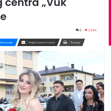
g centra „Vuk
re
0
2.044
Messenger
Podjeli putem E-maila
Štampaj