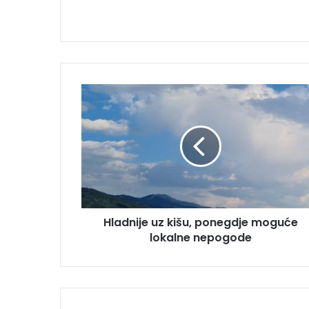
H
l
a
d
n
i
j
e
u
Hladnije uz kišu, ponegdje moguće
z
lokalne nepogode
k
i
š
u
,
p