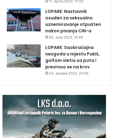
11. Aprila 2024. 17:33
LOPARE: Nastavnik
osuđen za seksualno
uznemiravanje otpušten
nakon pisanja CIN-a
26. Juna 2023. 15:49
LOPARE: Saobraćajna
nezgoda u mjestu Pukiš,
golfom sletio sa puta i
prevrnuo se na krov
24. Januara 2024. 20:00