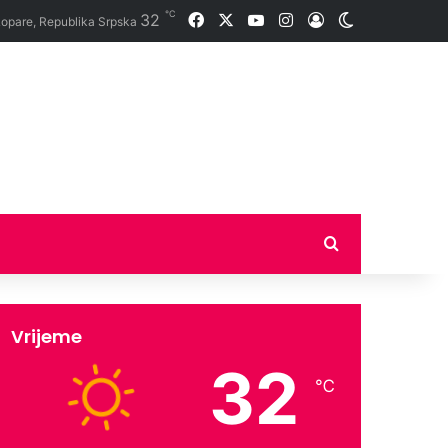
℃
32
Facebook
X
YouTube
Instagram
Prijava
Switch skin
opare, Republika Srpska
Traži
Vrijeme
32
℃