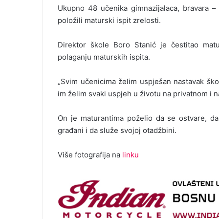
Ukupno 48 učenika gimnazijalaca, bravara – z
položili maturski ispit zrelosti.
Direktor škole Boro Stanić je čestitao mat
polaganju maturskih ispita.
„Svim učenicima želim uspješan nastavak škol
im želim svaki uspjeh u životu na privatnom i n
On je maturantima poželio da se ostvare, da 
građani i da služe svojoj otadžbini.
Više fotografija na
linku