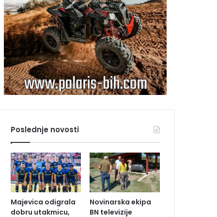
Poslednje novosti
Majevica odigrala
Novinarska ekipa
dobru utakmicu,
BN televizije