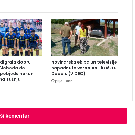
S
s
e
z
a
d
u
ž
i
digrala dobru
Novinarska ekipa BN televizije
l
 Sloboda do
napadnuta verbalno i fizički u
a
 pobjede nakon
Doboju (VIDEO)
z
na Tušnju
prije 1 dan
a
n
o
v
i
h
ši komentar
4
,
5