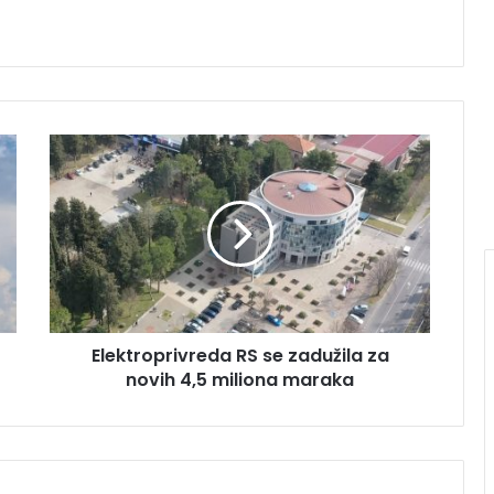
E
l
e
k
t
r
o
p
r
Elektroprivreda RS se zadužila za
i
novih 4,5 miliona maraka
v
r
e
d
a
R