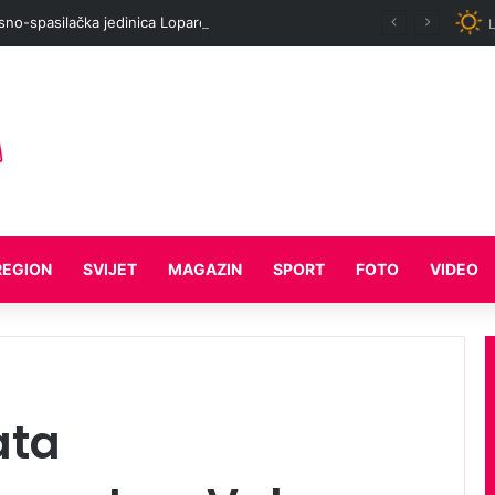
Vatrogasno-spasilačka jedinica Lopare apeluje: Ne palite vatru na otvorenom
L
REGION
SVIJET
MAGAZIN
SPORT
FOTO
VIDEO
ata