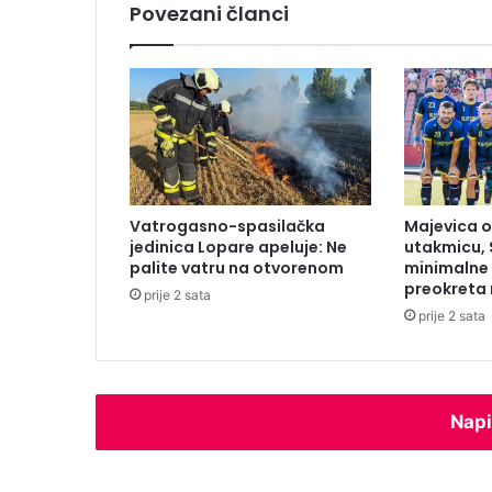
Povezani članci
o
n
e
g
d
j
e
m
o
Vatrogasno-spasilačka
Majevica o
g
jedinica Lopare apeluje: Ne
utakmicu,
u
palite vatru na otvorenom
minimalne
ć
preokreta 
prije 2 sata
e
prije 2 sata
l
o
k
a
l
Napi
n
e
n