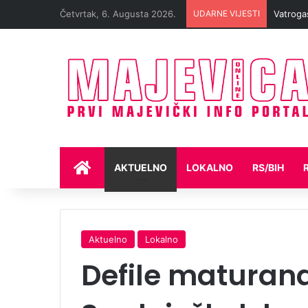
Četvrtak, 6. Augusta 2026.
UDARNE VIJESTI
NASLOVNA
AKTUELNO
LOKALNO
RS/BIH
Aktuelno
Lokalno
Defile maturan