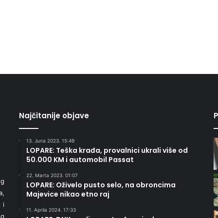
Najčitanije objave
P
13. Juna 2023. 15:49
LOPARE: Teška krađa, provalnici ukrali više od
50.000 KM i automobil Passat
22. Marta 2023. 01:07
og
LOPARE: Oživelo pusto selo, na obroncima
a,
Majevice nikao etno raj
 i
11. Aprila 2024. 17:33
eg