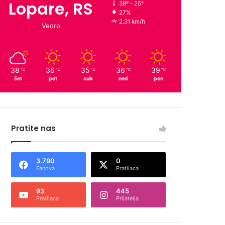
Lopare, RS
38º - 25º
27%
2.31 km/h
Vedro
38
36
35
36
39
℃
℃
℃
℃
℃
čet
pet
sub
ned
pon
Pratite nas
3.790
0
Fanova
Pratilaca
93
445
Pratilaca
Prijatelja