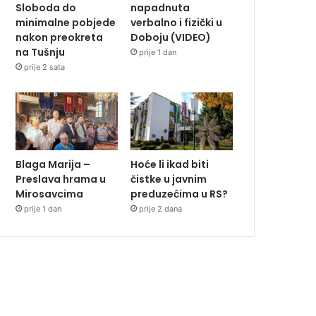
Sloboda do
napadnuta
minimalne pobjede
verbalno i fizički u
nakon preokreta
Doboju (VIDEO)
na Tušnju
prije 1 dan
prije 2 sata
Blaga Marija –
Hoće li ikad biti
Preslava hrama u
čistke u javnim
Mirosavcima
preduzećima u RS?
prije 1 dan
prije 2 dana