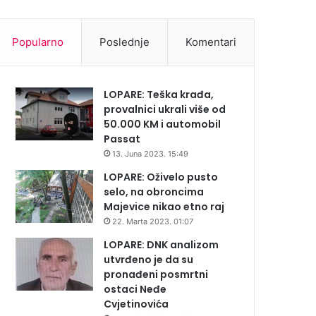
Popularno
Poslednje
Komentari
LOPARE: Teška krađa,
provalnici ukrali više od
50.000 KM i automobil
Passat
13. Juna 2023. 15:49
LOPARE: Oživelo pusto
selo, na obroncima
Majevice nikao etno raj
22. Marta 2023. 01:07
LOPARE: DNK analizom
utvrđeno je da su
pronađeni posmrtni
ostaci Neđe
Cvjetinovića