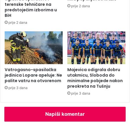
e
terenske tehničare na
prije 2 dana
p
predstojećim izborima u
r
BiH
e
prije 2 dana
z
e
n
t
a
c
i
Vatrogasno-spasilačka
Majevica odigrala dobru
j
jedinica Lopare apeluje: Ne
utakmicu, Sloboda do
o
palite vatru na otvorenom
minimalne pobjede nakon
m
preokreta na Tušnju
S
prije 3 dana
prije 3 dana
r
b
i
j
Napiši komentar
e
u