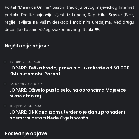
Portal "Majevica Online" baštini tradiciju prvog majevičkog Internet
portala. Pratite najnovije vijesti iz Lopara, Republike Srpske (BiH),
regije, svijeta na vašim desktop i mobilnim uređajima. Već drugu
deceniju dio smo Vašeg svakodnevnog rituala
.
Najčitanije objave
13. Juna 2023. 15:49
LOPARE: Teška krađa, provalnici ukrali više od 50.000
KM i automobil Passat
22. Marta 2023. 01:07
LOPARE: Oživelo pusto selo, na obroncima Majevice
nikao etno raj
11. Aprila 2024. 17:33
LOPARE: DNK analizom utvrđeno je da su pronađeni
posmrtni ostaci Neđe Cvjetinovića
Poslednje objave