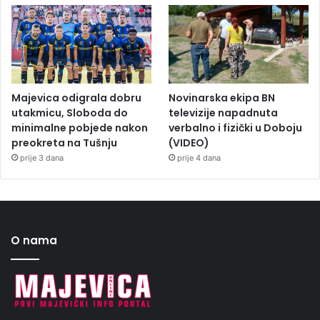
Majevica odigrala dobru
Novinarska ekipa BN
utakmicu, Sloboda do
televizije napadnuta
minimalne pobjede nakon
verbalno i fizički u Doboju
preokreta na Tušnju
(VIDEO)
prije 3 dana
prije 4 dana
O nama