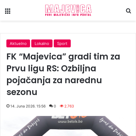
Meni
Tr
Aktuelno
Lokalno
Sport
FK “Majevica” gradi tim za
Prvu ligu RS: Ozbiljna
pojačanja za narednu
sezonu
14. Juna 2026. 15:56
0
2.763