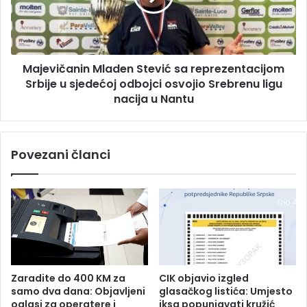
“
i
u
č
B
a
i
n
Majevičanin Mladen Stević sa reprezentacijom
j
i
e
Srbije u sjedećoj odbojci osvojio Srebrenu ligu
n
l
M
nacija u Nantu
j
l
i
a
n
d
Povezani članci
i
e
i
n
P
S
r
t
i
e
b
v
o
i
j
ć
u
s
Zaradite do 400 KM za
CIK objavio izgled
a
samo dva dana: Objavljeni
glasačkog listića: Umjesto
r
oglasi za operatere i
iksa popunjavati kružić