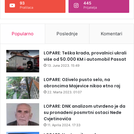
n
93
445
Pratilaca
Prijatelja
t
u
Popularno
Poslednje
Komentari
LOPARE: Teška krađa, provalnici ukrali
više od 50.000 KM i automobil Passat
13. Juna 2023. 15:49
LOPARE: Oživelo pusto selo, na
obroncima Majevice nikao etno raj
22. Marta 2023. 01:07
LOPARE: DNK analizom utvrđeno je da
su pronađeni posmrtni ostaci Neđe
Cvjetinovića
11. Aprila 2024. 17:33