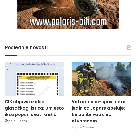
Poslednje novosti
CIK objavio izgled
Vatrogasno-spasilačka
glasačkog listića: Umjesto
jedinica Lopare apeluje:
iksa popunjavati kružić
Ne palite vatru na
otvorenom
prije 2 dana
prije 3 dana