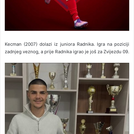
Kecman (2007) dolazi iz juniora Radnika. Igra na poziciji
zadnjeg veznog, a prije Radnika igrao je još za Zvijezdu 09.