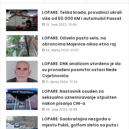
LOPARE: Teška krađa, provalnici ukrali
više od 50.000 KM i automobil Passat
13. Juna 2023. 15:49
LOPARE: Oživelo pusto selo, na
obroncima Majevice nikao etno raj
22. Marta 2023. 01:07
LOPARE: DNK analizom utvrđeno je da
su pronađeni posmrtni ostaci Neđe
Cvjetinovića
11. Aprila 2024. 17:33
LOPARE: Nastavnik osuđen za
seksualno uznemiravanje otpušten
nakon pisanja CIN-a
26. Juna 2023. 15:49
LOPARE: Saobraćajna nezgoda u
mjestu Pukiš, golfom sletio sa puta i