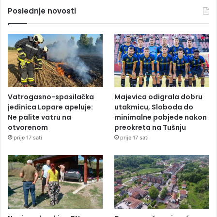
Poslednje novosti
Vatrogasno-spasilačka
Majevica odigrala dobru
jedinica Lopare apeluje:
utakmicu, Sloboda do
Ne palite vatru na
minimalne pobjede nakon
otvorenom
preokreta na Tušnju
prije 17 sati
prije 17 sati