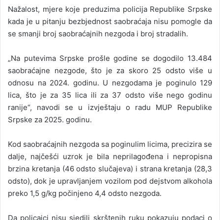
Nažalost, mjere koje preduzima policija Republike Srpske
kada je u pitanju bezbjednost saobraćaja nisu pomogle da
se smanji broj saobraćajnih nezgoda i broj stradalih.
„Na putevima Srpske prošle godine se dogodilo 13.484
saobraćajne nezgode, što je za skoro 25 odsto više u
odnosu na 2024. godinu. U nezgodama je poginulo 129
lica, što je za 35 lica ili za 37 odsto više nego godinu
ranije“, navodi se u izvještaju o radu MUP Republike
Srpske za 2025. godinu.
Kod saobraćajnih nezgoda sa poginulim licima, precizira se
dalje, najčešći uzrok je bila neprilagođena i nepropisna
brzina kretanja (46 odsto slučajeva) i strana kretanja (28,3
odsto), dok je upravljanjem vozilom pod dejstvom alkohola
preko 1,5 g/kg počinjeno 4,4 odsto nezgoda.
Da policajci nisu sjedili skrštenih ruku pokazuju podaci o