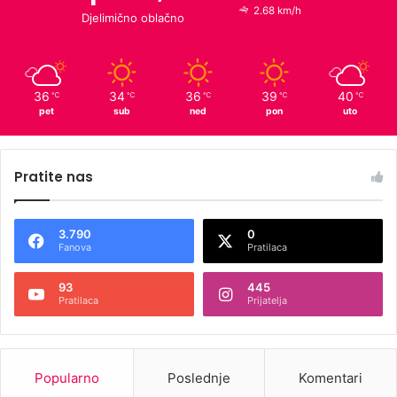
2.68 km/h
Djelimično oblačno
36
34
36
39
40
℃
℃
℃
℃
℃
pet
sub
ned
pon
uto
Pratite nas
3.790
0
Fanova
Pratilaca
93
445
Pratilaca
Prijatelja
Popularno
Poslednje
Komentari