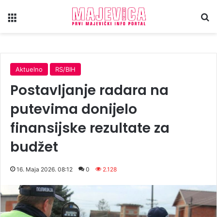
Meni
Tr
Aktuelno
RS/BIH
Postavljanje radara na
putevima donijelo
finansijske rezultate za
budžet
16. Maja 2026. 08:12
0
2.128