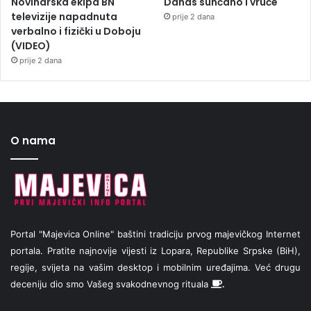
Novinarska ekipa BN
Danas sunčano i vruće
televizije napadnuta
prije 2 dana
verbalno i fizički u Doboju
(VIDEO)
prije 2 dana
O nama
Portal "Majevica Online" baštini tradiciju prvog majevičkog Internet
portala. Pratite najnovije vijesti iz Lopara, Republike Srpske (BiH),
regije, svijeta na vašim desktop i mobilnim uređajima. Već drugu
deceniju dio smo Vašeg svakodnevnog rituala
.