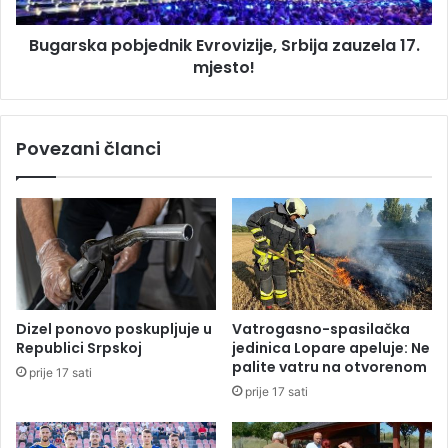
a
a
p
d
Bugarska pobjednik Evrovizije, Srbija zauzela 17.
o
u
mjesto!
b
ž
j
i
e
l
d
Povezani članci
a
n
z
i
a
k
n
E
o
v
v
r
i
o
h
v
4
i
Dizel ponovo poskupljuje u
Vatrogasno-spasilačka
,
z
Republici Srpskoj
jedinica Lopare apeluje: Ne
5
i
palite vatru na otvorenom
prije 17 sati
m
j
prije 17 sati
i
e
l
,
i
S