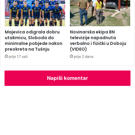
o
r
n
b
a
i
m
j
a
a
Majevica odigrala dobru
Novinarska ekipa BN
r
z
utakmicu, Sloboda do
televizije napadnuta
a
a
minimalne pobjede nakon
verbalno i fizički u Doboju
k
preokreta na Tušnju
(VIDEO)
u
a
z
prije 17 sati
prije 2 dana
e
l
a
Napiši komentar
1
7
.
m
j
e
s
t
o