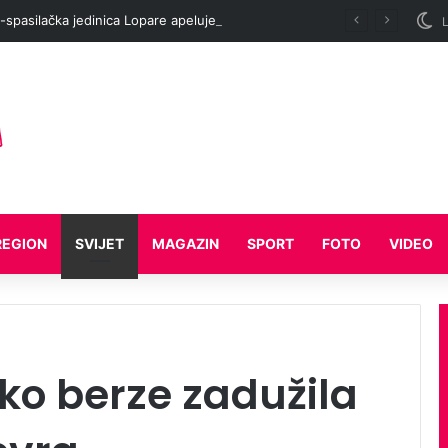
Vatrogasno-spasilačka jedinica Lopare apeluje: Ne palite vatru na otvorenom
L
REGION
SVIJET
MAGAZIN
SPORT
FOTO
VIDEO
eko berze zadužila