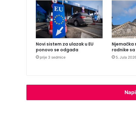
n
s
k
i
d
o
d
Novi sistem za ulazak u EU
Njemačka r
a
ponovo se odgađa
radnike s
t
prije 3 sedmice
5. Jula 2026
a
k
u
R
e
p
Napi
u
b
l
i
c
i
S