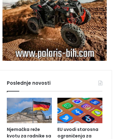
Poslednje novosti
Njemačka reže
EU uvodi starosna
kvotu za radnike sa
ograničenja za