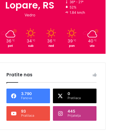
Lopare, RS
36º - 21º
52%
1.84 km/h
Vedro
36
34
36
39
40
℃
℃
℃
℃
℃
pet
sub
ned
pon
uto
Pratite nas
3.790
0
Fanova
Pratilaca
93
445
Pratilaca
Prijatelja