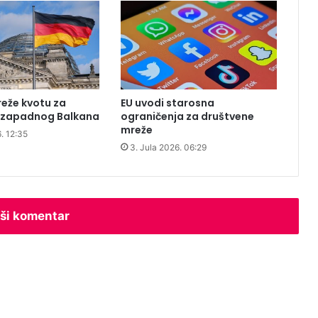
v
s
k
e
z
a
d
eže kvotu za
EU uvodi starosna
u
a zapadnog Balkana
ograničenja za društvene
š
mreže
. 12:35
n
3. Jula 2026. 06:29
i
c
e
ši komentar