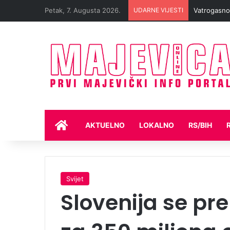
Petak, 7. Augusta 2026.
UDARNE VIJESTI
NASLOVNA
AKTUELNO
LOKALNO
RS/BIH
Svijet
Slovenija se pr