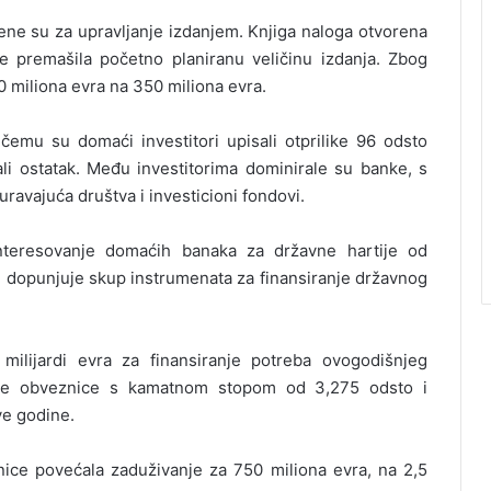
ene su za upravljanje izdanjem. Knjiga naloga otvorena
 je premašila početno planiranu veličinu izdanja. Zbog
 miliona evra na 350 miliona evra.
 čemu su domaći investitori upisali otprilike 96 odsto
sali ostatak. Među investitorima dominirale su banke, s
uravajuća društva i investicioni fondovi.
interesovanje domaćih banaka za državne hartije od
 dopunjuje skup instrumenata za finansiranje državnog
milijardi evra za finansiranje potreba ovogodišnjeg
nje obveznice s kamatnom stopom od 3,275 odsto i
e godine.
ce povećala zaduživanje za 750 miliona evra, na 2,5