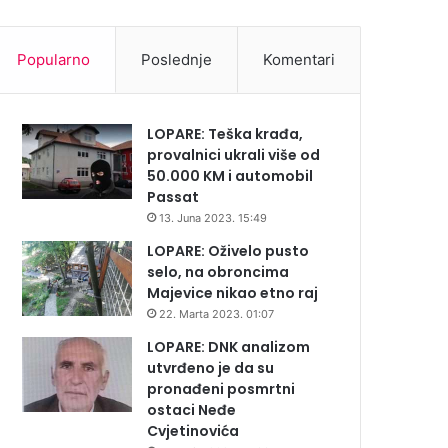
Popularno
Poslednje
Komentari
LOPARE: Teška krađa,
provalnici ukrali više od
50.000 KM i automobil
Passat
13. Juna 2023. 15:49
LOPARE: Oživelo pusto
selo, na obroncima
Majevice nikao etno raj
22. Marta 2023. 01:07
LOPARE: DNK analizom
utvrđeno je da su
pronađeni posmrtni
ostaci Neđe
Cvjetinovića