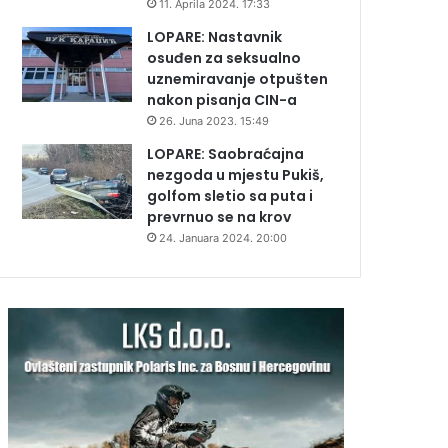
11. Aprila 2024. 17:33
LOPARE: Nastavnik
osuđen za seksualno
uznemiravanje otpušten
nakon pisanja CIN-a
26. Juna 2023. 15:49
LOPARE: Saobraćajna
nezgoda u mjestu Pukiš,
golfom sletio sa puta i
prevrnuo se na krov
24. Januara 2024. 20:00