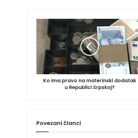
K
o
i
m
a
p
r
a
v
Ko ima pravo na materinski dodatak
o
u Republici Srpskoj?
n
a
m
a
t
e
Povezani članci
r
i