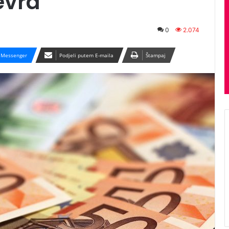
evra
0
2.074
Messenger
Podjeli putem E-maila
Štampaj