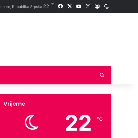
℃
22
Facebook
X
YouTube
Instagram
Prijava
Switch skin
opare, Republika Srpska
Traži
Vrijeme
22
℃