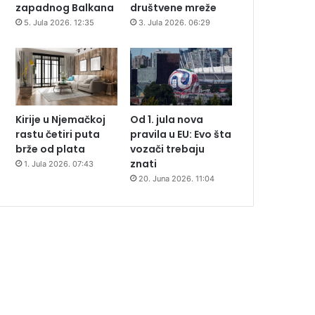
zapadnog Balkana
društvene mreže
5. Jula 2026. 12:35
3. Jula 2026. 06:29
Kirije u Njemačkoj
Od 1. jula nova
rastu četiri puta
pravila u EU: Evo šta
brže od plata
vozači trebaju
znati
1. Jula 2026. 07:43
20. Juna 2026. 11:04