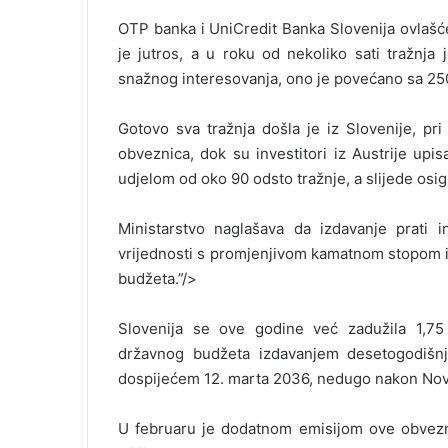
OTP banka i UniCredit Banka Slovenija ovlašć
je jutros, a u roku od nekoliko sati tražnja
snažnog interesovanja, ono je povećano sa 250
Gotovo sva tražnja došla je iz Slovenije, pri
obveznica, dok su investitori iz Austrije upi
udjelom od oko 90 odsto tražnje, a slijede osig
Ministarstvo naglašava da izdavanje prati 
vrijednosti s promjenjivom kamatnom stopom i
budžeta.”/>
Slovenija se ove godine već zadužila 1,75 
državnog budžeta izdavanjem desetogodiš
dospijećem 12. marta 2036, nedugo nakon Nov
U februaru je dodatnom emisijom ove obvezni