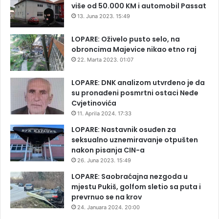
više od 50.000 KM i automobil Passat
13. Juna 2023. 15:49
LOPARE: Oživelo pusto selo, na
obroncima Majevice nikao etno raj
22. Marta 2023. 01:07
LOPARE: DNK analizom utvrđeno je da
su pronađeni posmrtni ostaci Neđe
Cvjetinovića
11. Aprila 2024. 17:33
LOPARE: Nastavnik osuđen za
seksualno uznemiravanje otpušten
nakon pisanja CIN-a
26. Juna 2023. 15:49
LOPARE: Saobraćajna nezgoda u
mjestu Pukiš, golfom sletio sa puta i
prevrnuo se na krov
24. Januara 2024. 20:00