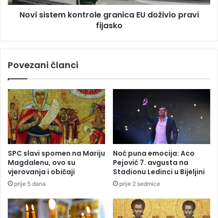
l
e
i
Novi sistem kontrole granica EU doživio pravi
m
ć
fijasko
k
k
o
o
n
m
t
Povezani članci
n
r
a
o
k
l
o
e
r
g
a
r
k
a
o
n
d
i
SPC slavi spomen na Mariju
Noć puna emocija: Aco
p
c
Magdalenu, ovo su
Pejović 7. avgusta na
l
a
vjerovanja i običaji
Stadionu Ledinci u Bijeljini
a
E
prije 5 dana
prije 2 sedmice
s
U
m
d
a
o
n