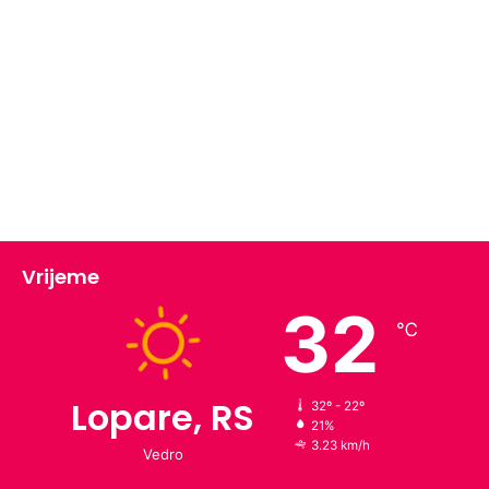
Vrijeme
32
℃
Lopare, RS
32º - 22º
21%
3.23 km/h
Vedro