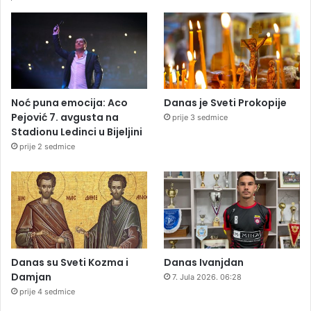
Noć puna emocija: Aco
Danas je Sveti Prokopije
Pejović 7. avgusta na
prije 3 sedmice
Stadionu Ledinci u Bijeljini
prije 2 sedmice
Danas su Sveti Kozma i
Danas Ivanjdan
Damjan
7. Jula 2026. 06:28
prije 4 sedmice