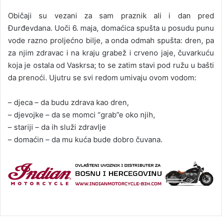
Običaji su vezani za sam praznik ali i dan pred
Đurđevdana. Uoči 6. maja, domaćica spušta u posudu punu
vode razno proljećno bilje, a onda odmah spušta: dren, pa
za njim zdravac i na kraju grabež i crveno jaje, čuvarkuću
koja je ostala od Vaskrsa; to se zatim stavi pod ružu u bašti
da prenoći. Ujutru se svi redom umivaju ovom vodom:
– djeca – da budu zdrava kao dren,
– djevojke – da se momci “grab”e oko njih,
– stariji – da ih služi zdravlje
– domaćin – da mu kuća bude dobro čuvana.