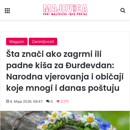
Meni
Tr
Magazin
Zanimljivosti
Šta znači ako zagrmi ili
padne kiša za Đurđevdan:
Narodna vjerovanja i običaji
koje mnogi i danas poštuju
4. Maja 2026. 06:47
0
2.171