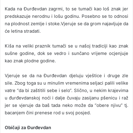
Kada na Đurđevdan zagrmi, to se tumači kao loš znak jer
predskazuje nerodnu i lošu godinu. Posebno se to odnosi
na plodnost zemlje i stoke.Vjeruje se da grom najavljuje da
će letina stradati.
Kiša na veliki praznik tumači se u našoj tradiciji kao znak
sušne godine, dok se vedro i sunčano vrijeme ocjenjuje
kao znak plodne godine.
Vjeruje se da na Đurđevdan djeluju vještice i druge zle
sile. Zbog toga su u minulim vremenima seljaci palili velike
vatre “da bi zaštitili sebe i selo“. Slično, u nekim krajevima
u đurđevdanskoj noći i dalje čuvaju zasijanu pšenicu i raž
jer se vjeruje da baš tada neko može da “obere njivu” tj.
bacanjem čini prenese rod u svoj posjed.
Običaji za Đurđevdan