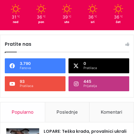
31
36
39
36
36
℃
℃
℃
℃
℃
ned
pon
uto
sri
čet
Pratite nas
3.790
0
Fanova
Pratilaca
93
445
Pratilaca
Prijatelja
Popularno
Poslednje
Komentari
LOPARE: Teška krađa, provalnici ukrali