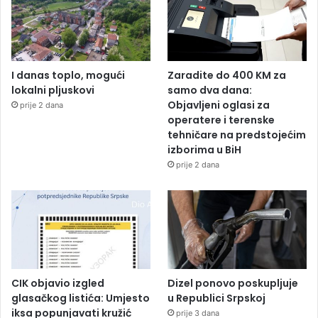
I danas toplo, mogući
Zaradite do 400 KM za
lokalni pljuskovi
samo dva dana:
Objavljeni oglasi za
prije 2 dana
operatere i terenske
tehničare na predstojećim
izborima u BiH
prije 2 dana
CIK objavio izgled
Dizel ponovo poskupljuje
glasačkog listića: Umjesto
u Republici Srpskoj
iksa popunjavati kružić
prije 3 dana