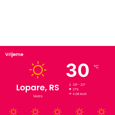
k
u
S
r
p
s
k
u
u
p
Vrijeme
r
o
30
p
℃
a
s
t
Lopare, RS
33º - 22º
27%
4.08 km/h
Vedro