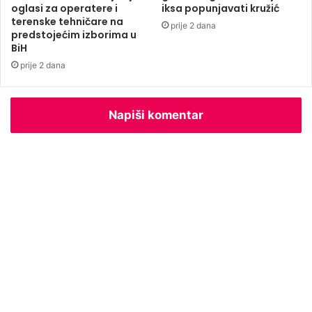
o
oglasi za operatere i
iksa popunjavati kružić
terenske tehničare na
z
prije 2 dana
predstojećim izborima u
a
BiH
d
u
prije 2 dana
ž
e
n
Napiši komentar
j
e
v
o
d
i
R
e
p
u
b
l
i