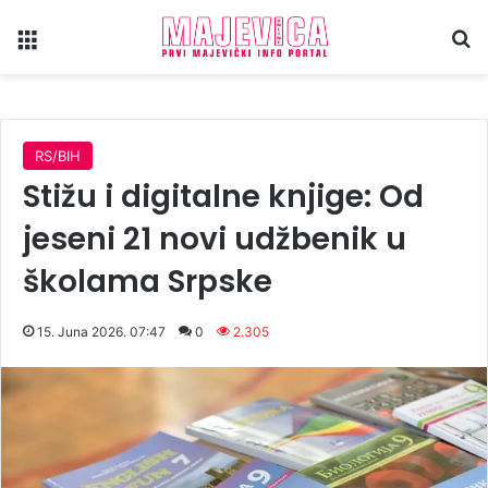
Meni
Tr
RS/BIH
Stižu i digitalne knjige: Od
jeseni 21 novi udžbenik u
školama Srpske
15. Juna 2026. 07:47
0
2.305