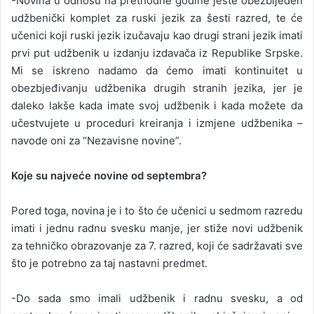
-Novina u odnosu na prethodne godine jeste obezbijeđen
udžbenički komplet za ruski jezik za šesti razred, te će
učenici koji ruski jezik izučavaju kao drugi strani jezik imati
prvi put udžbenik u izdanju izdavača iz Republike Srpske.
Mi se iskreno nadamo da ćemo imati kontinuitet u
obezbjeđivanju udžbenika drugih stranih jezika, jer je
daleko lakše kada imate svoj udžbenik i kada možete da
učestvujete u proceduri kreiranja i izmjene udžbenika –
navode oni za “Nezavisne novine”.
Koje su najveće novine od septembra?
Pored toga, novina je i to što će učenici u sedmom razredu
imati i jednu radnu svesku manje, jer stiže novi udžbenik
za tehničko obrazovanje za 7. razred, koji će sadržavati sve
što je potrebno za taj nastavni predmet.
-Do sada smo imali udžbenik i radnu svesku, a od