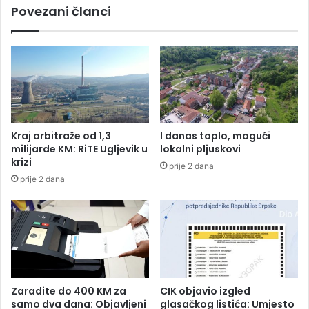
Povezani članci
č
a
n
i
k
z
a
d
u
Kraj arbitraže od 1,3
I danas toplo, mogući
ž
milijarde KM: RiTE Ugljevik u
lokalni pljuskovi
e
krizi
prije 2 dana
n
prije 2 dana
j
a
:
E
n
o
r
m
Zaradite do 400 KM za
CIK objavio izgled
n
samo dva dana: Objavljeni
glasačkog listića: Umjesto