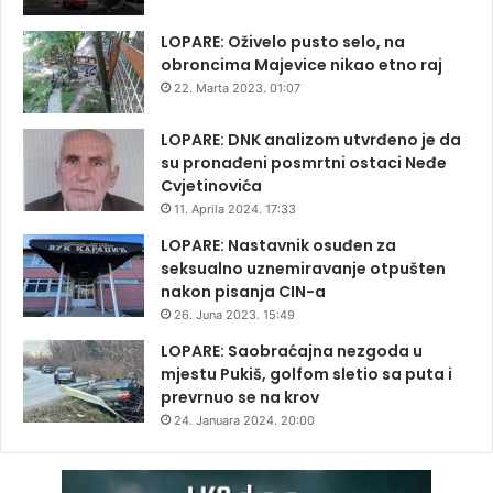
LOPARE: Oživelo pusto selo, na
obroncima Majevice nikao etno raj
22. Marta 2023. 01:07
LOPARE: DNK analizom utvrđeno je da
su pronađeni posmrtni ostaci Neđe
Cvjetinovića
11. Aprila 2024. 17:33
LOPARE: Nastavnik osuđen za
seksualno uznemiravanje otpušten
nakon pisanja CIN-a
26. Juna 2023. 15:49
LOPARE: Saobraćajna nezgoda u
mjestu Pukiš, golfom sletio sa puta i
prevrnuo se na krov
24. Januara 2024. 20:00