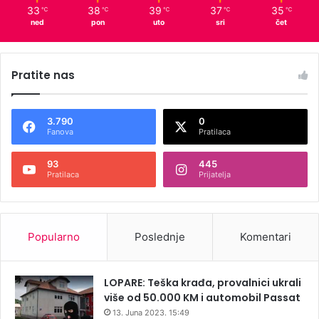
33
38
39
37
35
℃
℃
℃
℃
℃
ned
pon
uto
sri
čet
Pratite nas
3.790
0
Fanova
Pratilaca
93
445
Pratilaca
Prijatelja
Popularno
Poslednje
Komentari
LOPARE: Teška krađa, provalnici ukrali
više od 50.000 KM i automobil Passat
13. Juna 2023. 15:49