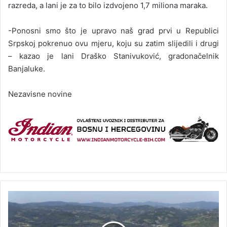
razreda, a lani je za to bilo izdvojeno 1,7 miliona maraka.
-Ponosni smo što je upravo naš grad prvi u Republici
Srpskoj pokrenuo ovu mjeru, koju su zatim slijedili i drugi
– kazao je lani Draško Stanivuković, gradonačelnik
Banjaluke.
Nezavisne novine
D
a
n