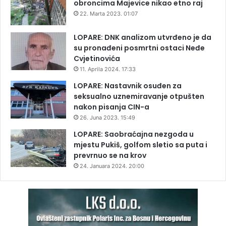
obroncima Majevice nikao etno raj
22. Marta 2023. 01:07
LOPARE: DNK analizom utvrđeno je da
su pronađeni posmrtni ostaci Neđe
Cvjetinovića
11. Aprila 2024. 17:33
LOPARE: Nastavnik osuđen za
seksualno uznemiravanje otpušten
nakon pisanja CIN-a
26. Juna 2023. 15:49
LOPARE: Saobraćajna nezgoda u
mjestu Pukiš, golfom sletio sa puta i
prevrnuo se na krov
24. Januara 2024. 20:00