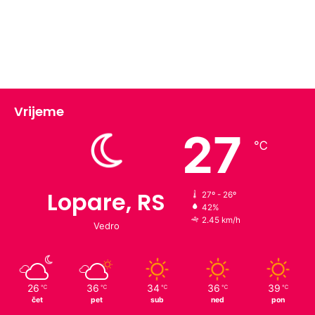
Vrijeme
27
℃
Lopare, RS
27º - 26º
42%
2.45 km/h
Vedro
26
36
34
36
39
℃
℃
℃
℃
℃
čet
pet
sub
ned
pon