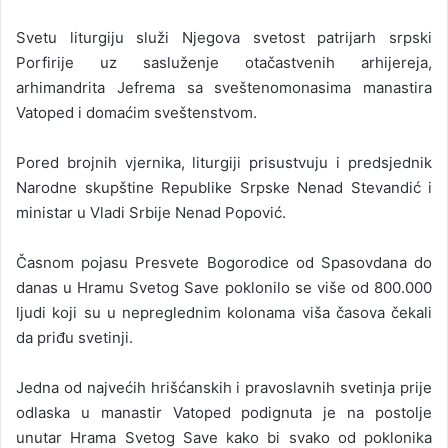
Svetu liturgiju služi Njegova svetost patrijarh srpski
Porfirije uz sasluženje otačastvenih arhijereja,
arhimandrita Jefrema sa sveštenomonasima manastira
Vatoped i domaćim sveštenstvom.
Pored brojnih vjernika, liturgiji prisustvuju i predsjednik
Narodne skupštine Republike Srpske Nenad Stevandić i
ministar u Vladi Srbije Nenad Popović.
Časnom pojasu Presvete Bogorodice od Spasovdana do
danas u Hramu Svetog Save poklonilo se više od 800.000
ljudi koji su u nepreglednim kolonama viša časova čekali
da priđu svetinji.
Jedna od najvećih hrišćanskih i pravoslavnih svetinja prije
odlaska u manastir Vatoped podignuta je na postolje
unutar Hrama Svetog Save kako bi svako od poklonika