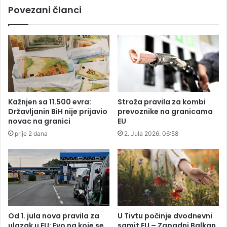
š
Povezani članci
a
k
v
o
a
l
m
e
a
u
p
P
o
r
g
i
i
b
Kažnjen sa 11.500 evra:
Stroža pravila za kombi
n
o
Državljanin BiH nije prijavio
prevoznike na granicama
u
j
novac na granici
EU
o
u
prije 2 dana
2. Jula 2026. 06:58
v
o
z
a
č
"
g
o
Od 1. jula nova pravila za
U Tivtu počinje dvodnevni
l
ulazak u EU: Evo na koje se
samit EU – Zapadni Balkan