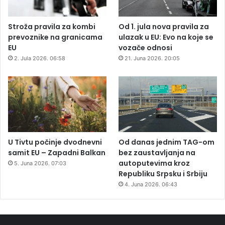
Stroža pravila za kombi
Od 1. jula nova pravila za
prevoznike na granicama
ulazak u EU: Evo na koje se
EU
vozače odnosi
2. Jula 2026. 06:58
21. Juna 2026. 20:05
U Tivtu počinje dvodnevni
Od danas jednim TAG-om
samit EU – Zapadni Balkan
bez zaustavljanja na
autoputevima kroz
5. Juna 2026. 07:03
Republiku Srpsku i Srbiju
4. Juna 2026. 06:43