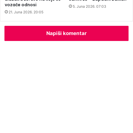
f
vozače odnosi
5. Juna 2026. 07:03
a
21. Juna 2026. 20:05
"
Napiši komentar