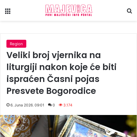
Meni
Tr
Region
Veliki broj vjernika na
liturgiji nakon koje će biti
ispraćen Časni pojas
Presvete Bogorodice
6. Juna 2026. 09:01
0
3.174