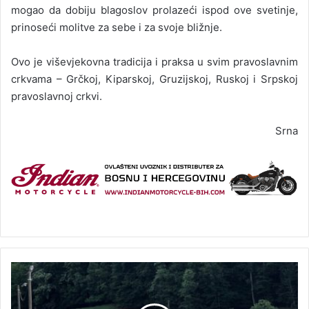
mogao da dobiju blagoslov prolazeći ispod ove svetinje,
prinoseći molitve za sebe i za svoje bližnje.
Ovo je viševjekovna tradicija i praksa u svim pravoslavnim
crkvama – Grčkoj, Kiparskoj, Gruzijskoj, Ruskoj i Srpskoj
pravoslavnoj crkvi.
Srna
U
s
a