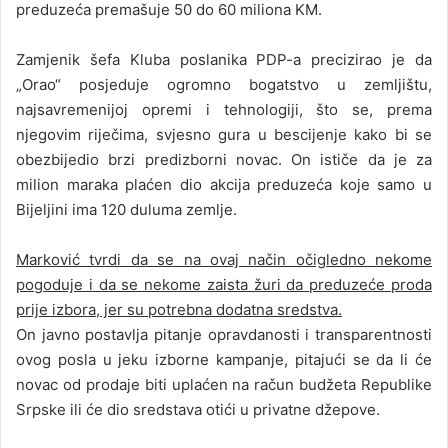
preduzeća premašuje 50 do 60 miliona KM.
Zamjenik šefa Kluba poslanika PDP-a precizirao je da
„Orao“ posjeduje ogromno bogatstvo u zemljištu,
najsavremenijoj opremi i tehnologiji, što se, prema
njegovim riječima, svjesno gura u bescijenje kako bi se
obezbijedio brzi predizborni novac. On ističe da je za
milion maraka plaćen dio akcija preduzeća koje samo u
Bijeljini ima 120 duluma zemlje.
Marković tvrdi da se na ovaj način očigledno nekome
pogoduje i da se nekome zaista žuri da preduzeće proda
prije izbora, jer su potrebna dodatna sredstva.
On javno postavlja pitanje opravdanosti i transparentnosti
ovog posla u jeku izborne kampanje, pitajući se da li će
novac od prodaje biti uplaćen na račun budžeta Republike
Srpske ili će dio sredstava otići u privatne džepove.