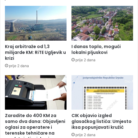
n
j
o
e
s
d
t
e
,
m
a
Kraj arbitraže od 1,3
I danas toplo, mogući
n
milijarde KM: RiTE Ugljevik u
lokalni pljuskovi
d
krizi
prije 2 dana
a
prije 2 dana
t
a
r
z
a
s
a
s
Zaradite do 400 KM za
CIK objavio izgled
t
samo dva dana: Objavljeni
glasačkog listića: Umjesto
a
oglasi za operatere i
iksa popunjavati kružić
terenske tehničare na
v
prije 2 dana