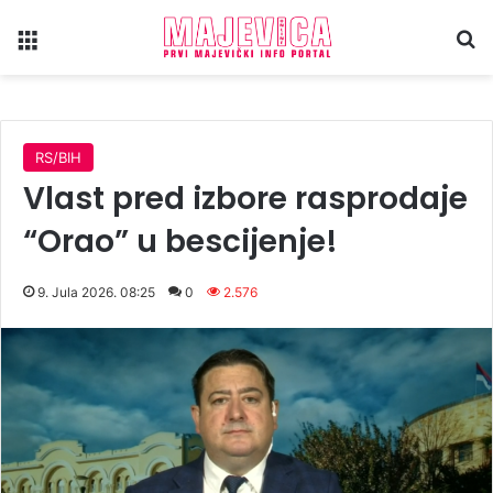
Meni
Tr
RS/BIH
Vlast pred izbore rasprodaje
“Orao” u bescijenje!
9. Jula 2026. 08:25
0
2.576