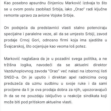
Kao posebno apsurdnu činjenicu Marković izdvaja to što
se u ovom poslu zaobilazi Srbija, iako „Orao“ radi ključne
remonte upravo za avione Vojske Srbije.
On podsjeća da predstavnici vlasti stalno potenciraju
specijalne i paralelne veze, ali da se umjesto Srbiji, zavod
prodaje Crnoj Gori, odnosno firmi koja ima sjedište u
Švajcarskoj, što ocjenjuje kao veoma loš potez.
Marković naglašava da je u pozadini svega politika, a ne
tržišna logika, navodeći da se aktuelni direktor
Vazduhoplovnog zavoda “Orao” već nalazi na izbornoj listi
SNSD-a. On je uputio i direktan apel radnicima ovog
preduzeća da uzmu sudbinu u svoje ruke i da sami
procijene da li je ova prodaja dobra za njih, upozoravajući
ih da se ne pouzdaju isključivo u reakcije sindikata koji
može biti pod pritiskom aktuelne vlasti.