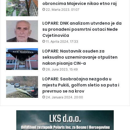
obroncima Majevice nikao etno raj
22. Marta 2023. 01:07
LOPARE: DNK analizom utvrđeno je da
su pronađeni posmrtni ostaci Neđe
Cvjetinovića
11. Aprila 2024. 17:33
LOPARE: Nastavnik osuđen za
seksualno uznemiravanje otpušten
nakon pisanja CIN-a
26. Juna 2023. 15:49
LOPARE: Saobraćajna nezgoda u
mjestu Pukiš, golfom sletio sa puta i
prevrnuo se na krov
24. Januara 2024. 20:00