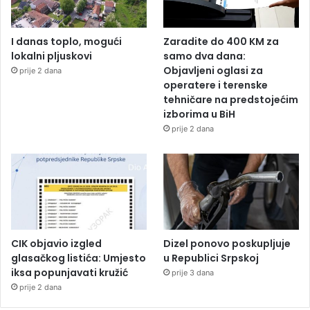
I danas toplo, mogući
Zaradite do 400 KM za
lokalni pljuskovi
samo dva dana:
Objavljeni oglasi za
prije 2 dana
operatere i terenske
tehničare na predstojećim
izborima u BiH
prije 2 dana
CIK objavio izgled
Dizel ponovo poskupljuje
glasačkog listića: Umjesto
u Republici Srpskoj
iksa popunjavati kružić
prije 3 dana
prije 2 dana