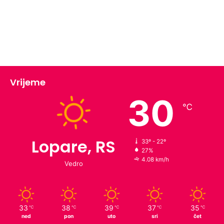
Vrijeme
30
℃
Lopare, RS
33º - 22º
27%
4.08 km/h
Vedro
33
38
39
37
35
℃
℃
℃
℃
℃
ned
pon
uto
sri
čet