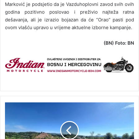
Marković je podsjetio da je Vazduhoplovni zavod svih ovih
godina pozitivno poslovao i preživio najteža ratna
dešavanja, ali je izrazio bojazan da će “Orao” pasti pod
ovom vlašću upravo u vrijeme aktuelne izborne kampanje.
(BN) Foto: BN
D
a
n
a
s
s