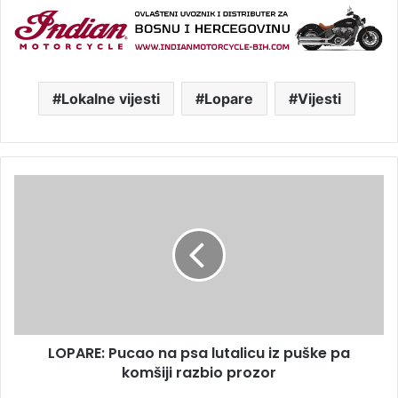
Lokalne vijesti
Lopare
Vijesti
L
O
P
A
R
E
:
P
u
LOPARE: Pucao na psa lutalicu iz puške pa
c
komšiji razbio prozor
a
o