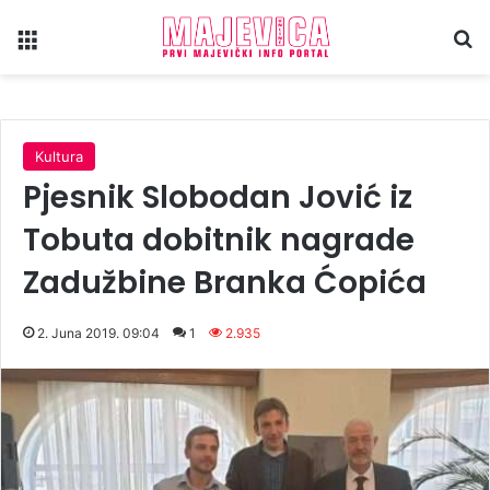
Meni
Tr
Kultura
Pjesnik Slobodan Jović iz
Tobuta dobitnik nagrade
Zadužbine Branka Ćopića
2. Juna 2019. 09:04
1
2.935