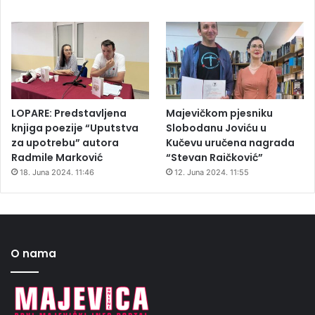
LOPARE: Predstavljena
Majevičkom pjesniku
knjiga poezije “Uputstva
Slobodanu Joviću u
za upotrebu” autora
Kučevu uručena nagrada
Radmile Marković
“Stevan Raičković”
18. Juna 2024. 11:46
12. Juna 2024. 11:55
O nama