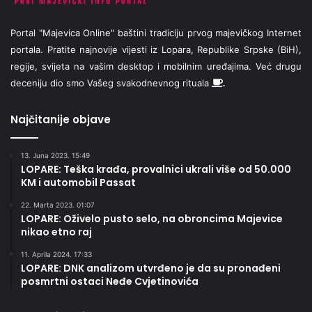
Portal "Majevica Online" baštini tradiciju prvog majevičkog Internet
portala. Pratite najnovije vijesti iz Lopara, Republike Srpske (BiH),
regije, svijeta na vašim desktop i mobilnim uređajima. Već drugu
deceniju dio smo Vašeg svakodnevnog rituala
.
Najčitanije objave
13. Juna 2023. 15:49
LOPARE: Teška krađa, provalnici ukrali više od 50.000
KM i automobil Passat
22. Marta 2023. 01:07
LOPARE: Oživelo pusto selo, na obroncima Majevice
nikao etno raj
11. Aprila 2024. 17:33
LOPARE: DNK analizom utvrđeno je da su pronađeni
posmrtni ostaci Neđe Cvjetinovića