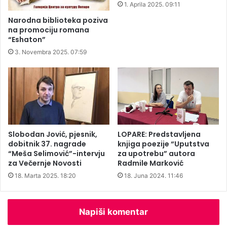
a
i
1. Aprila 2025. 09:11
k
m
Narodna biblioteka poziva
o
a
na promociju romana
m
n
“Eshaton”
š
i
3. Novembra 2025. 07:59
i
k
j
a
i
d
r
r
a
o
z
v
b
i
i
z
Slobodan Jović, pjesnik,
LOPARE: Predstavljena
o
a
dobitnik 37. nagrade
knjiga poezije “Uputstva
p
d
“Meša Selimović”-intervju
za upotrebu” autora
r
za Večernje Novosti
Radmile Marković
o
o
k
18. Marta 2025. 18:20
18. Juna 2024. 11:46
z
u
o
m
r
e
Napiši komentar
n
t