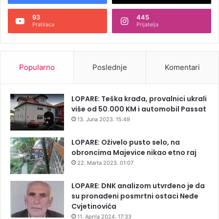
93
445
Pratilaca
Prijatelja
Popularno
Poslednje
Komentari
LOPARE: Teška krađa, provalnici ukrali
više od 50.000 KM i automobil Passat
13. Juna 2023. 15:49
LOPARE: Oživelo pusto selo, na
obroncima Majevice nikao etno raj
22. Marta 2023. 01:07
LOPARE: DNK analizom utvrđeno je da
su pronađeni posmrtni ostaci Neđe
Cvjetinovića
11. Aprila 2024. 17:33