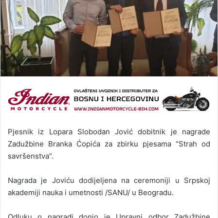
Pjesnik iz Lopara Slobodan Jović dobitnik je nagrade
Zadužbine Branka Ćopića za zbirku pjesama “Strah od
savršenstva”.
Nagrada je Joviću dodijeljena na ceremoniji u Srpskoj
akademiji nauka i umetnosti /SANU/ u Beogradu.
Odluku o nagradi donio je Upravni odbor Zadužbine