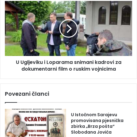
n
U
a
U
p
g
s
l
a
j
l
e
u
v
t
i
a
k
l
U Ugljeviku i Loparama snimani kadrovi za
u
i
dokumentarni film o ruskim vojnicima
i
c
L
u
o
i
p
Povezani članci
z
a
p
r
u
a
š
m
U Istočnom Sarajevu
k
a
promovisana pjesnička
e
zbirka „Brza pošta“
s
Slobodana Jovića
p
n