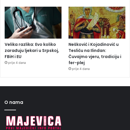
Velika razlika: Evo koliko
Nešković i Kojadinović u
zarađuju ljekari u Srpskoj,
Tesliću na Ilindan:
FBiH i EU
Čuvajmo vjeru, tradiciju i
fer-plej
prije 4 dana
prije 4 dana
O nama