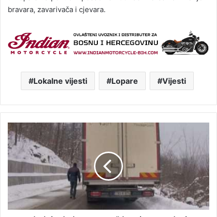
bravara, zavarivača i cjevara.
Lokalne vijesti
Lopare
Vijesti
P
o
g
l
e
d
a
j
t