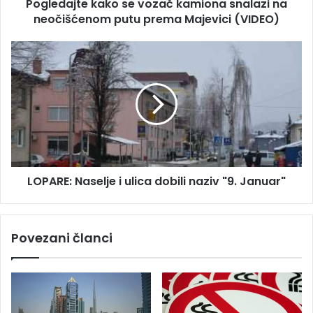
Pogledajte kako se vozač kamiona snalazi na
e
neočišćenom putu prema Majevici (VIDEO)
k
a
k
L
o
O
s
P
e
A
v
R
o
E
z
:
a
N
č
a
k
LOPARE: Naselje i ulica dobili naziv "9. Januar"
s
a
e
m
l
i
j
Povezani članci
o
e
n
i
a
u
s
l
n
i
a
c