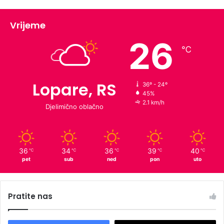
Vrijeme
26
℃
Lopare, RS
36º - 24º
45%
2.1 km/h
Djelimično oblačno
36
34
36
39
40
℃
℃
℃
℃
℃
pet
sub
ned
pon
uto
Pratite nas