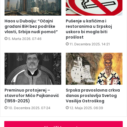
l
a
a
d
z
o
Haos u Dubaiju: “Očajni
Pušenje u kafićima i
i
b
građani BiH bez podrške
restoranima u Srpskoj
n
i
vlasti, Srbija nudi pomoć”
uskoro bi mogla biti
a
l
prošlost
5. Marta 2026. 07:46
n
i
11. Decembra 2025. 14:21
e
n
o
a
č
z
i
i
š
v
ć
"
e
9
n
.
Preminuo protojerej –
Srpska pravoslavna crkva
o
stavrofor Mićo Pajkanović
danas proslavlja Svetog
J
(1959-2025)
Vasilija Ostroškog
m
a
p
n
10. Decembra 2025. 07:24
12. Maja 2025. 06:39
u
u
t
a
u
r