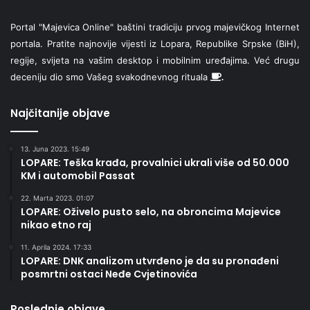
Portal "Majevica Online" baštini tradiciju prvog majevičkog Internet
portala. Pratite najnovije vijesti iz Lopara, Republike Srpske (BiH),
regije, svijeta na vašim desktop i mobilnim uređajima. Već drugu
deceniju dio smo Vašeg svakodnevnog rituala
.
Najčitanije objave
13. Juna 2023. 15:49
LOPARE: Teška krađa, provalnici ukrali više od 50.000
KM i automobil Passat
22. Marta 2023. 01:07
LOPARE: Oživelo pusto selo, na obroncima Majevice
nikao etno raj
11. Aprila 2024. 17:33
LOPARE: DNK analizom utvrđeno je da su pronađeni
posmrtni ostaci Neđe Cvjetinovića
Poslednje objave