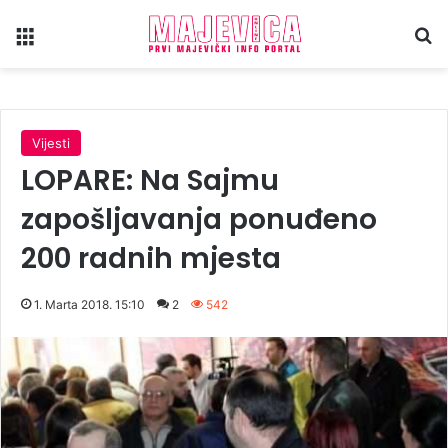
Meni
Tr
Vijesti
LOPARE: Na Sajmu
zapošljavanja ponuđeno
200 radnih mjesta
1. Marta 2018. 15:10
2
542