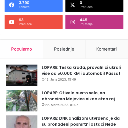
3.790
0
Fanova
Pratilaca
93
445
Pratilaca
Prijatelja
Popularno
Poslednje
Komentari
LOPARE: Teška krađa, provalnici ukrali
više od 50.000 KM i automobil Passat
13. Juna 2023. 15:49
LOPARE: Oživelo pusto selo, na
obroncima Majevice nikao etno raj
22. Marta 2023. 01:07
LOPARE: DNK analizom utvrđeno je da
su pronađeni posmrtni ostaci Neđe